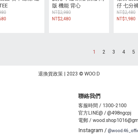
TEE
版 機能 背心
仔 七分
980
NT$2,980
NT$2,480
680
NT$2,480
NT$1,980
1
2
3
4
5
退換貨政策
| 2023 © WOO:D
聯絡我們
客服時間 / 1300-2100
官方LINE@ /
@498ngcpj
電郵 / wood.shop1016@gma
Instagram /
@wood.46_offi