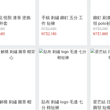
花 怪獸 漆筆 塗鴉
手稿 刺繡 鉚釘 五分 工
鉚釘 刷漆
 外套
作 短褲
領 polo
680
NT$2,680
NT$2,380
680
NT$2,180
NT$1,880
解構 刺繡 圖章 帽
貼布 刺繡 logo 毛邊 七
星芒結 日
分 棉短褲
圓領 短