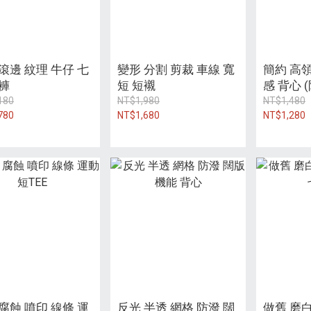
滾邊 紋理 牛仔 七
變形 分割 剪裁 車線 寬
簡約 高領
短褲
短 短襯
感 背心 
180
NT$1,980
NT$1,480
780
NT$1,680
NT$1,280
腐蝕 噴印 線條 運
反光 半透 網格 防潑 闊
做舊 磨白