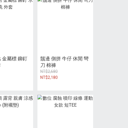
 金屬標 鉚釘
鬚邊 側拼 牛仔 休閒 彎
套
刀 棉褲
NT$2,680
NT$2,180