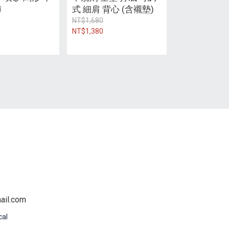
褲
式 細肩 背心 (含襯墊)
NT$1,680
NT$1,380
il.com
cal