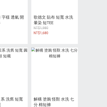
 字樣 透氣 開
歌德文 貼布 短寬 水洗
衫
暈染 短TEE
NT$1,980
NT$1,680
系 洗舊 短寬
解構 塗鴉 怪獸 水洗 七
襯
分 棉短褲