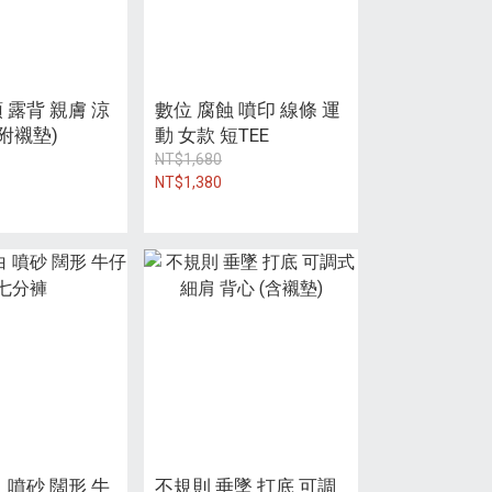
 露背 親膚 涼
數位 腐蝕 噴印 線條 運
(附襯墊)
動 女款 短TEE
NT$1,680
NT$1,380
 噴砂 闊形 牛
不規則 垂墜 打底 可調