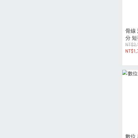
骨線 
分 
NT$2,
NT$1,
數位 