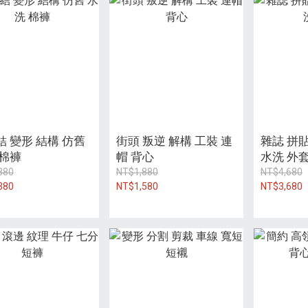
結 變形 結構 仿舊
街頭 叛逆 解構 工裝 連
雜誌 拼貼
 棉褲
帽 背心
水洗 外
880
NT$1,880
NT$4,680
380
NT$1,580
NT$3,680