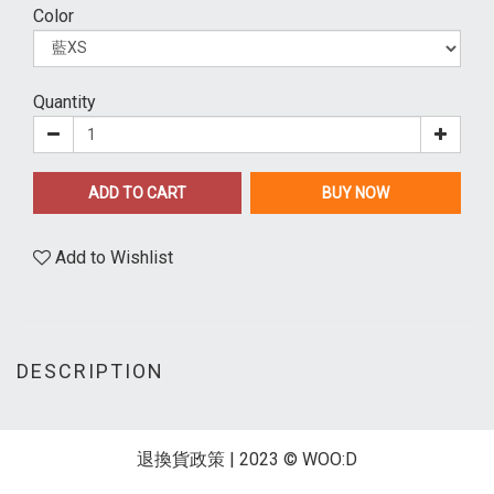
Color
Quantity
ADD TO CART
BUY NOW
Add to Wishlist
DESCRIPTION
退換貨政策
| 2023 © WOO:D