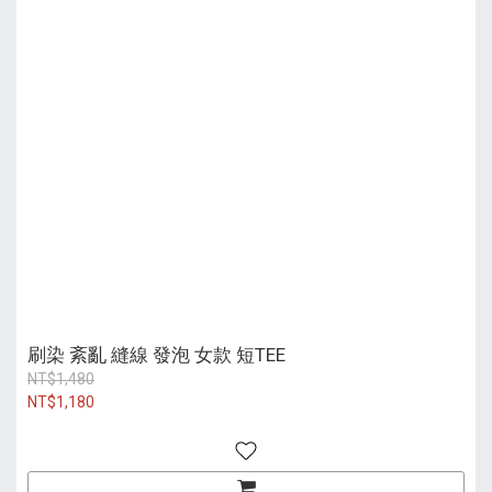
刷染 紊亂 縫線 發泡 女款 短TEE
NT$1,480
NT$1,180