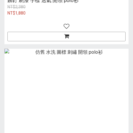
鉚釘 刷漆 字樣 透氣 開領 polo衫
NT$2,380
NT$1,880