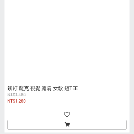
鉚釘 龐克 視覺 露肩 女款 短TEE
NT$1,480
NT$1,280