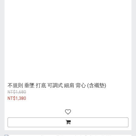
不規則 垂墜 打底 可調式 細肩 背心 (含襯墊)
NT$1,680
NT$1,380