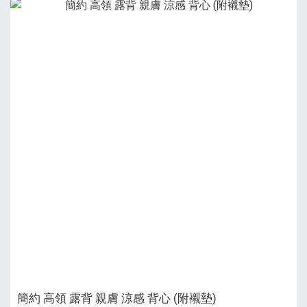
簡約 高領 露背 親膚 涼感 背心 (附襯墊)