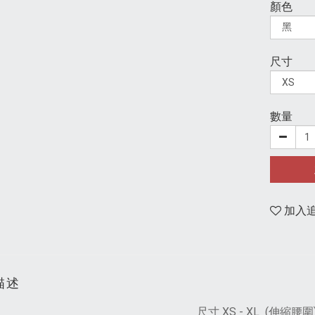
顏色
尺寸
數量
加入
描述
尺寸 XS - XL (伸縮腰圍