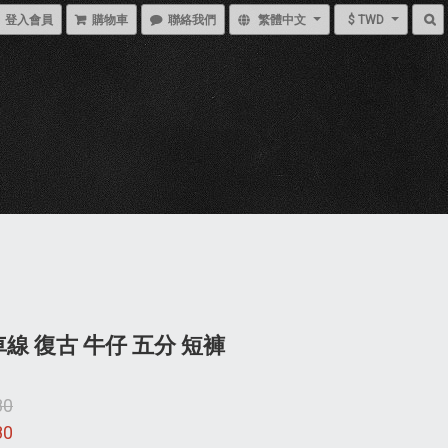
登入會員
購物車
聯絡我們
繁體中文
$ TWD
車線 復古 牛仔 五分 短褲
80
80