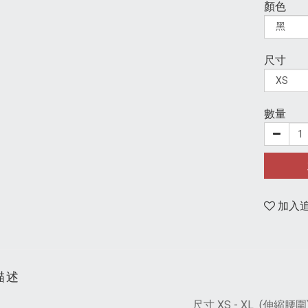
顏色
尺寸
數量
加入
描述
尺寸 XS - XL (伸縮腰圍