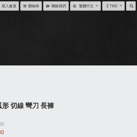
登入會員
購物車
聯絡我們
繁體中文
$ TWD
弧形 切線 彎刀 長褲
80
80