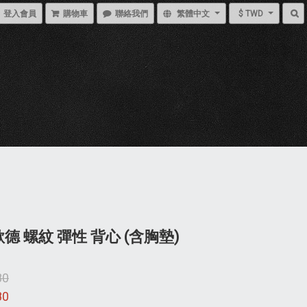
登入會員
購物車
聯絡我們
繁體中文
$ TWD
歌德 螺紋 彈性 背心 (含胸墊)
80
80