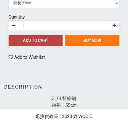
Quantity
ADD TO CART
BUY NOW
Add to Wishlist
DESCRIPTION
316L醫療鋼
鍊長：55cm
退換貨政策
| 2023 © WOO:D